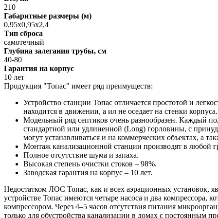
210
Габаритные размеры (м)
0,95х0,95х2,4
Тип сброса
самотечный
Глубина залегания трубы, cм
40-80
Гарантия на корпус
10 лет
Продукция "Топас" имеет ряд преимуществ:
Устройство станции Топас отличается простотой и легко
находится в движении, а ил не оседает на стенки корпуса.
Модельный ряд септиков очень разнообразен. Каждый по
стандартной или удлиненной (Long) горловины, с прину
могут устанавливаться и на коммерческих объектах, а т
Монтаж канализационной станции производят в любой гру
Полное отсутствие шума и запаха.
Высокая степень очистки стоков – 98%.
Заводская гарантия на корпус – 10 лет.
Недостатком ЛОС Топас, как и всех аэрационных установок, яв
устройстве Топас имеются четыре насоса и два компрессора, к
компрессором. Через 4–5 часов отсутствия питания микроорган
только для обустройства канализации в домах с постоянным 