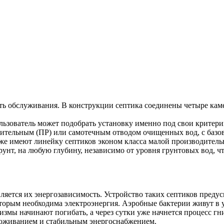
сть обслуживания. В конструкции септика соединены четыре кам
льзователь может подобрать установку именно под свои критер
дительным (ПР) или самотечным отводом очищенных вод, с базо
акже имеют линейку септиков эконом класса малой производитель
нт, на любую глубину, независимо от уровня грунтовых вод, чт
ляется их энергозависимость. Устройство таких септиков предус
оторым необходима электроэнергия. Аэробные бактерии живут в 
измы начинают погибать, а через сутки уже начнется процесс гн
проживанием и стабильным энергоснабжением.