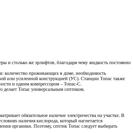
еры и столько же эрлифтов, благодаря чему жидкость постоянно
ии: количество проживающих в доме, необходимость
вой или усиленной конструкцией (УС). Станции Топас также
ности и одним компрессором – Топас-С.
о делает Топас универсальным септиком.
матривает обязательное наличие электричества на участке. В
условиях наличия кислорода, который нагнетается
иения органики. Поэтому, септик Топас следует выбирать