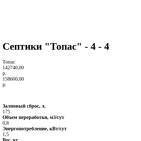
Септики "Топас" - 4 - 4
Топас
142740,00
р.
158600,00
р.
Залповый сброс, л.
175
Объем переработки, м3/сут
0,8
Энергопотребление, кВт/сут
1,5
Вес, кг.