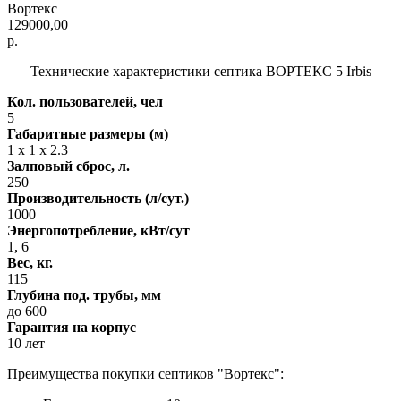
Вортекс
129000,00
р.
Технические характеристики септика ВОРТЕКС 5 Irbis
Кол. пользователей, чел
5
Габаритные размеры (м)
1 x 1 x 2.3
Залповый сброс, л.
250
Производительность (л/сут.)
1000
Энергопотребление, кВт/сут
1, 6
Вес, кг.
115
Глубина под. трубы, мм
до 600
Гарантия на корпус
10 лет
Преимущества покупки септиков "Вортекс":