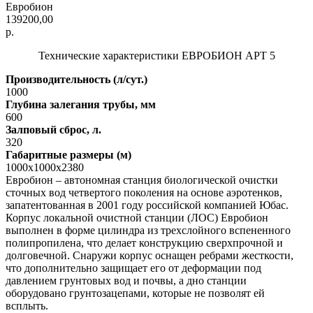
Евробион
139200,00
р.
Технические характеристики ЕВРОБИОН АРТ 5
Производительность (л/сут.)
1000
Глубина залегания трубы, мм
600
Залповый сброс, л.
320
Габаритные размеры (м)
1000x1000x2380
Евробион – автономная станция биологической очистки
сточных вод четвертого поколения на основе аэротенков,
запатентованная в 2001 году российской компанией Юбас.
Корпус локальной очистной станции (ЛОС) Евробион
выполнен в форме цилиндра из трехслойного вспененного
полипропилена, что делает конструкцию сверхпрочной и
долговечной. Снаружи корпус оснащен ребрами жесткости,
что дополнительно защищает его от деформации под
давлением грунтовых вод и почвы, а дно станции
оборудовано грунтозацепами, которые не позволят ей
всплыть.