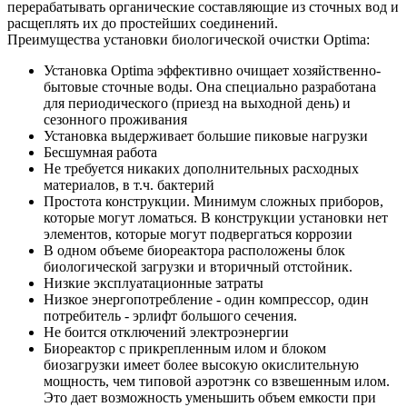
перерабатывать органические составляющие из сточных вод и
расщеплять их до простейших соединений.
Преимущества установки биологической очистки Optima:
Установка Optima эффективно очищает хозяйственно-
бытовые сточные воды. Она специально разработана
для периодического (приезд на выходной день) и
сезонного проживания
Установка выдерживает большие пиковые нагрузки
Бесшумная работа
Не требуется никаких дополнительных расходных
материалов, в т.ч. бактерий
Простота конструкции. Минимум сложных приборов,
которые могут ломаться. В конструкции установки нет
элементов, которые могут подвергаться коррозии
В одном объеме биореактора расположены блок
биологической загрузки и вторичный отстойник.
Низкие эксплуатационные затраты
Низкое энергопотребление - один компрессор, один
потребитель - эрлифт большого сечения.
Не боится отключений электроэнергии
Биореактор с прикрепленным илом и блоком
биозагрузки имеет более высокую окислительную
мощность, чем типовой аэротэнк со взвешенным илом.
Это дает возможность уменьшить объем емкости при