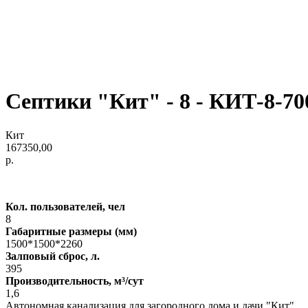
Септики "Кит" - 8 - КИТ-8-70
Кит
167350,00
р.
Кол. пользователей, чел
8
Габаритные размеры (мм)
1500*1500*2260
Залповый сброс, л.
395
Производительность, м³/сут
1,6
Автономная канализация для загородного дома и дачи "Кит"