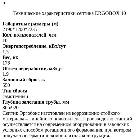
р.
Технические характеристики септика ERGOBOX 10
Габаритные размеры (м)
2190*1200*2235
Кол. пользователей, чел
10
Энергопотребление, кВт/сут
1,5
Вес, кг.
176
Объем переработки, м3/сут
1,9
Залповый сброс, л.
550
Тип сброса
самотечный
Глубина залегания трубы, мм
865/920
Септик Эргобокс изготовлен из коррозионно-стойкого
материала – линейного полиэтилена. Производство станций
осуществляется на современном оборудовании в заводских
условиях способом ротационного формования, при котором
получается герметичная монолитная конструкция.