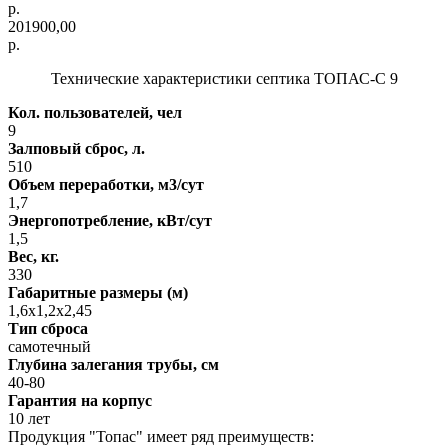
р.
201900,00
р.
Технические характеристики септика ТОПАС-С 9
Кол. пользователей, чел
9
Залповый сброс, л.
510
Объем переработки, м3/сут
1,7
Энергопотребление, кВт/сут
1,5
Вес, кг.
330
Габаритные размеры (м)
1,6х1,2х2,45
Тип сброса
самотечный
Глубина залегания трубы, cм
40-80
Гарантия на корпус
10 лет
Продукция "Топас" имеет ряд преимуществ: