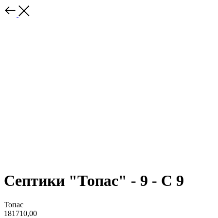
Септики "Топас" - 9 - С 9
Топас
181710,00